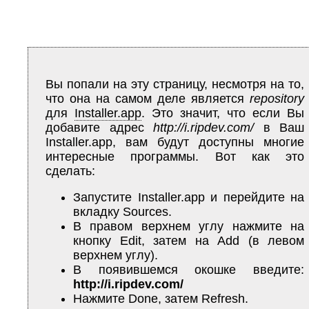
Вы попали на эту страницу, несмотря на то,
что она на самом деле является
repository
для
Installer.app
. Это значит, что если Вы
добавите адрес
http://i.ripdev.com/
в Ваш
Installer.app, вам будут доступны многие
интересные программы. Вот как это
сделать:
Запустите Installer.app и перейдите на
вкладку Sources.
В правом верхнем углу нажмите на
кнопку Edit, затем на Add (в левом
верхнем углу).
В появившемся окошке введите:
http://i.ripdev.com/
Нажмите Done, затем Refresh.